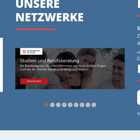
UNSERE
NETZWERKE
S
Z
4
I