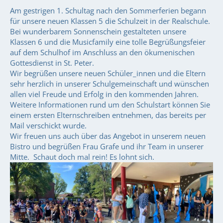
Am gestrigen 1. Schultag nach den Sommerferien begann
für unsere neuen Klassen 5 die Schulzeit in der Realschule.
Bei wunderbarem Sonnenschein gestalteten unsere
Klassen 6 und die Musicfamily eine tolle Begrüßungsfeier
auf dem Schulhof im Anschluss an den ökumenischen
Gottesdienst in St. Peter.
Wir begrüßen unsere neuen Schüler_innen und die Eltern
sehr herzlich in unserer Schulgemeinschaft und wünschen
allen viel Freude und Erfolg in den kommenden Jahren.
Weitere Informationen rund um den Schulstart können Sie
einem ersten Elternschreiben entnehmen, das bereits per
Mail verschickt wurde.
Wir freuen uns auch über das Angebot in unserem neuen
Bistro und begrüßen Frau Grafe und ihr Team in unserer
Mitte. Schaut doch mal rein! Es lohnt sich.