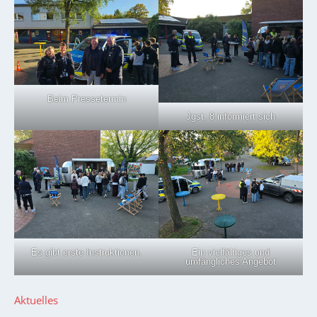
Beim Pressetermin
Jgst. 8 informiert sich
Es gibt erste Instruktionen.
Ein vielfältiges und
umfängliches Angebot
Aktuelles