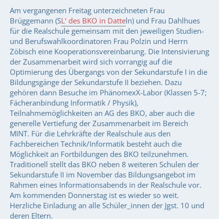
Am vergangenen Freitag unterzeichneten Frau
Brüggemann (S
L‘ des BKO in Datte
ln) und Frau Dahlhues
für die Realschule gemeinsam mit den jeweiligen Studien-
und Berufswahlkoordinatoren Frau Polzin und Herrn
Zöbisch eine Kooperationsvereinbarung. Die Intensivierung
der Zusammenarbeit wird sich vorrangig auf die
Optimierung des Übergangs von der Sekundarstufe I in die
Bildungsgänge der Sekundarstufe II beziehen. Dazu
gehören dann Besuche im PhänomexX-Labor (Klassen 5-7;
Fächeranbindung Informatik / Physik),
Teilnahmemöglichkeiten an AG des BKO, aber auch die
generelle Vertiefung der Zusammenarbeit im Bereich
MINT. Für die Lehrkräfte der Realschule aus den
Fachbereichen Technik/Informatik besteht auch die
Möglichkeit an Fortbildungen des BKO teilzunehmen.
Traditionell stellt das BKO neben 8 weiteren Schulen der
Sekundarstufe II im November das Bildungsangebot im
Rahmen eines Informationsabends in der Realschule vor.
Am kommenden Donnerstag ist es wieder so weit.
Herzliche Einladung an alle Schüler_innen der Jgst. 10 und
deren Eltern.