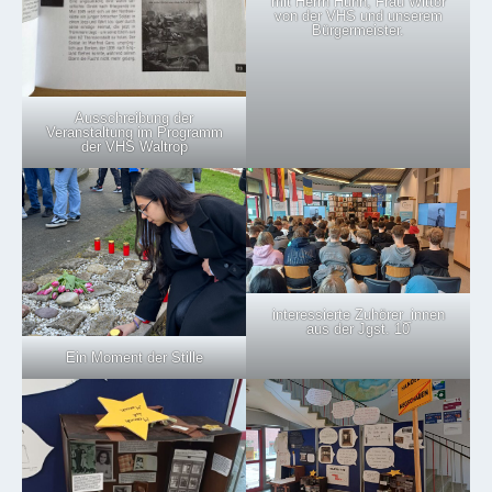
mit Herrn Huhn, Frau Wittor
von der VHS und unserem
Bürgermeister.
Ausschreibung der
Veranstaltung im Programm
der VHS Waltrop
interessierte Zuhörer_innen
aus der Jgst. 10
Ein Moment der Stille