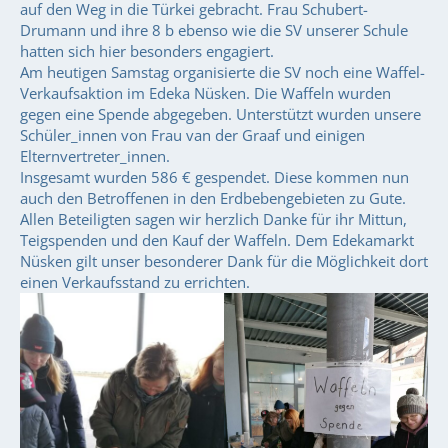
auf den Weg in die Türkei gebracht. Frau Schubert-
Drumann und ihre 8 b ebenso wie die SV unserer Schule
hatten sich hier besonders engagiert.
Am heutigen Samstag organisierte die SV noch eine Waffel-
Verkaufsaktion im Edeka Nüsken. Die Waffeln wurden
gegen eine Spende abgegeben. Unterstützt wurden unsere
Schüler_innen von Frau van der Graaf und einigen
Elternvertreter_innen.
Insgesamt wurden 586 € gespendet. Diese kommen nun
auch den Betroffenen in den Erdbebengebieten zu Gute.
Allen Beteiligten sagen wir herzlich Danke für ihr Mittun,
Teigspenden und den Kauf der Waffeln. Dem Edekamarkt
Nüsken gilt unser besonderer Dank für die Möglichkeit dort
einen Verkaufsstand zu errichten.