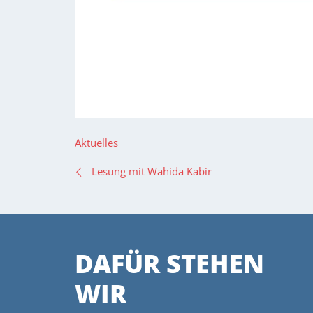
Aktuelles
BEITRAGSNAVIGA
Lesung mit Wahida Kabir
DAFÜR STEHEN
WIR